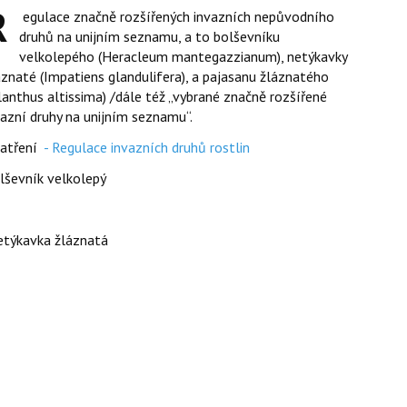
R
egulace značně rozšířených invazních nepůvodního
druhů na unijním seznamu, a to bolševníku
velkolepého (Heracleum mantegazzianum), netýkavky
áznaté (Impatiens glandulifera), a pajasanu žláznatého
ilanthus altissima) /dále též „vybrané značně rozšířené
vazní druhy na unijním seznamu“.
atření
- Regulace invazních druhů rostlin
lševník velkolepý
týkavka žláznatá