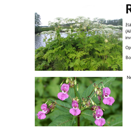
žl
(A
in
Op
Bo
Ne