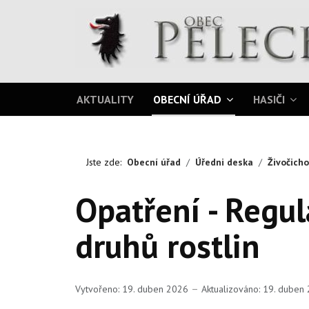
AKTUALITY
OBECNÍ ÚŘAD
HASIČI
Jste zde:
Obecní úřad
Úředni deska
Živočicho
Opatření - Regul
druhů rostlin
Vytvořeno: 19. duben 2026
Aktualizováno: 19. dube